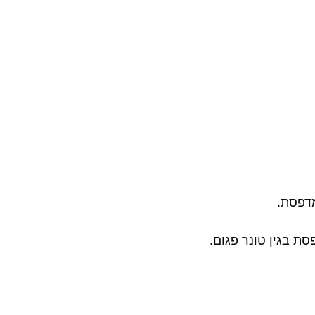
מדפסת.
ת בגין טונר פגום.